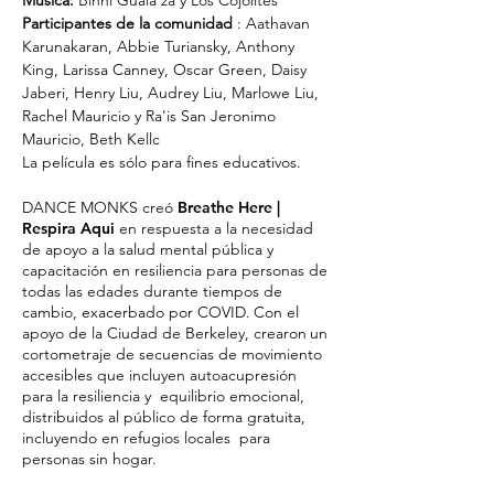
Música:
Binni Guala'za y Los Cojolites
Participantes de la comunidad
: Aathavan
Karunakaran, Abbie Turiansky, Anthony
King, Larissa Canney, Oscar Green, Daisy
Jaberi, Henry Liu, Audrey Liu, Marlowe Liu,
Rachel Mauricio y Ra'is San Jeronimo
Mauricio, Beth Kellc
La película es sólo para fines educativos.​
DANCE MONKS creó
Breathe Here |
Respira Aqui
en respuesta a la necesidad
de apoyo a la salud mental pública y
capacitación en resiliencia para personas de
todas las edades durante tiempos de
cambio, exacerbado por COVID.
Con el
apoyo de la Ciudad de Berkeley, cr
earon
un
cortometraje de secuencias de movimiento
accesibles que incluyen autoacupresión
para la resiliencia y equilibrio emocional,
distribuidos al público de forma gratuita,
incluyendo en refugios locales para
personas sin hogar.