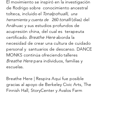
El movimiento se inspiró en la investigación
de Rodrigo sobre
conocimiento ancestral
tolteca, incluido
el
Tonalpohualli,
una
260
tonalli
(días) del
herramienta y cuenta de
Anáhuac y sus estudios profundos de
acupresión china, del cual es terapeuta
certificado.
Breathe Here
aborda la
necesidad de crear una cultura de cuidado
personal y santuarios de descanso.
DANCE
MONKS continúa ofreciendo
talleres
Breathe Here
para individuos, familias y
escuelas
.
Breathe Here | Respira Aqui fue posible
gracias al apoyo de Berkeley Civic Arts, The
Finnish Hall, StoryCenter y Avalos Farm