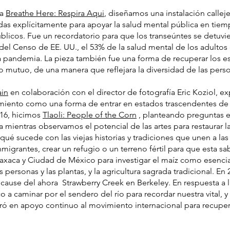
da
Breathe Here: Respira Aqui
, diseñamos una instalación calleje
s explícitamente para apoyar la salud mental pública en tiemp
úblicos. Fue un recordatorio para que los transeúntes se detuv
el Censo de EE. UU., el 53% de la salud mental de los adultos 
 pandemia. La pieza también fue una forma de recuperar los es
o mutuo, de una manera que reflejara la diversidad de las person
ain
en colaboración con el director de fotografía Eric Koziol, e
tamiento como una forma de entrar en estados trascendentes de
016, hicimos
Tlaoli: People of the Corn
,
planteando preguntas es
a mientras observamos el potencial de las artes para restaurar
¿qué sucede con las viejas historias y tradiciones que unen a la
grantes, crear un refugio o un terreno fértil para que esta sab
xaca y Ciudad de México para investigar el maíz como esencial 
s personas y las plantas, y la agricultura sagrada tradicional. En
cause del ahora Strawberry Creek en Berkeley. En respuesta a la 
o a caminar por el sendero del río para recordar nuestra vital,
ró en apoyo continuo al movimiento internacional para recupera