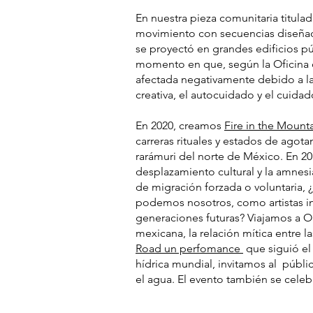
En nuestra pieza comunitaria titula
movimiento con secuencias diseñada
se proyectó en grandes edificios p
momento en que, según la Oficina d
afectada negativamente debido a la
creativa, el autocuidado y el cuidad
En 2020, creamos
Fire in the Mount
carreras rituales y estados de ago
rarámuri del norte de México. En 2
desplazamiento cultural y la amnesi
de migración forzada o voluntaria, 
podemos nosotros, como artistas inmi
generaciones futuras? Viajamos a Oa
mexicana, la relación mítica entre la
Road un perfomance
que siguió el 
hídrica mundial, invitamos al públic
el agua. El evento también se celeb