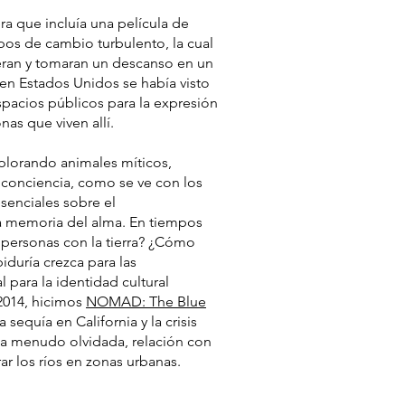
ra que incluía una película de
os de cambio turbulento, la cual
ieran y tomaran un descanso en un
en Estados Unidos se había visto
pacios públicos para la expresión
as que viven allí.
xplorando animales míticos,
 conciencia, como se ve con los
enciales sobre el
 la memoria del alma. En tiempos
s personas con la tierra? ¿Cómo
iduría crezca para las
para la identidad cultural
 2014, hicimos
NOMAD: The Blue
sequía en California y la crisis
 y a menudo olvidada, relación con
r los ríos en zonas urbanas.